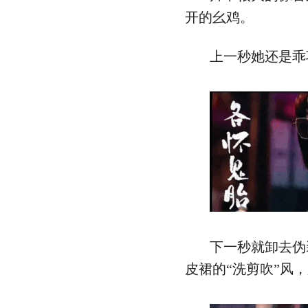
开的幺鸡。
上一秒她还是乖
下一秒就卸去伪
皮裙的“洗剪吹”风