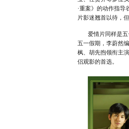
·重案》的动作指导
片影迷翘首以待，
爱情片同样是五
五一假期，李蔚然
枫、胡先煦领衔主
侣观影的首选。