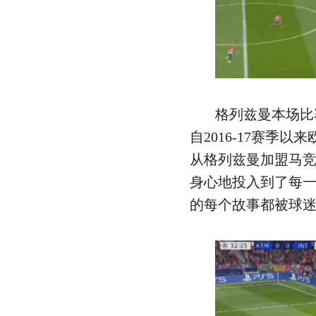
格列兹曼本场比
自2016-17赛季
从格列兹曼加盟马
身心地投入到了每
的每个故事都被球